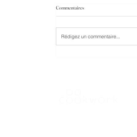
Commentaires
Rédigez un commentaire...
L'expérience d'Amaury avec
Cookwork
RENT
Find a kitchen in Brussels
Find a kitchen in Flanders
Find a kitchen in Wallonia