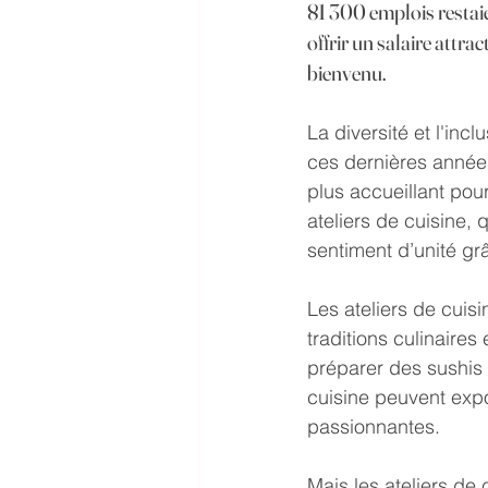
81 300 emplois restaie
offrir un salaire attra
bienvenu.
La diversité et l'inc
ces dernières années
plus accueillant pou
ateliers de cuisine,
sentiment d’unité grâ
Les ateliers de cuis
traditions culinaires
préparer des sushis o
cuisine peuvent expo
passionnantes.
Mais les ateliers de