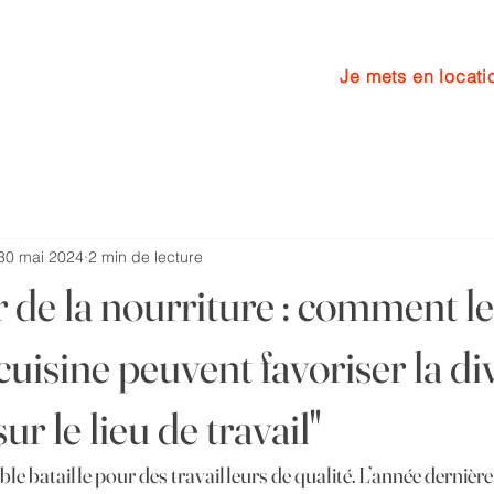
Je mets en locati
cuisine
Services
More
30 mai 2024
2 min de lecture
 de la nourriture : comment l
 cuisine peuvent favoriser la div
sur le lieu de travail"
able bataille pour des travailleurs de qualité. L’année dernièr