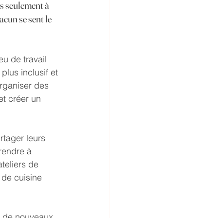
s seulement à 
acun se sent le 
eu de travail 
lus inclusif et 
rganiser des 
et créer un 
rtager leurs 
prendre à 
teliers de 
de cuisine 
r de nouveaux 