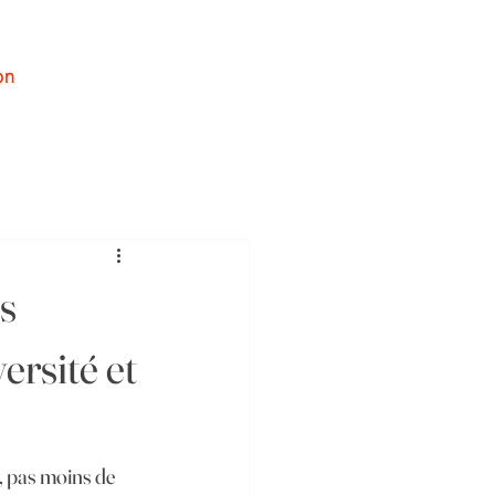
on
Se connecter
es
ersité et
e, pas moins de 