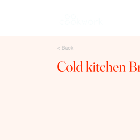
Keuken hure
< Back
Cold kitchen B