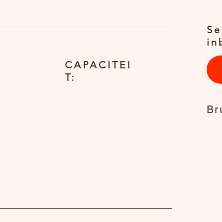
Se
in
CAPACITEI
T:
Br