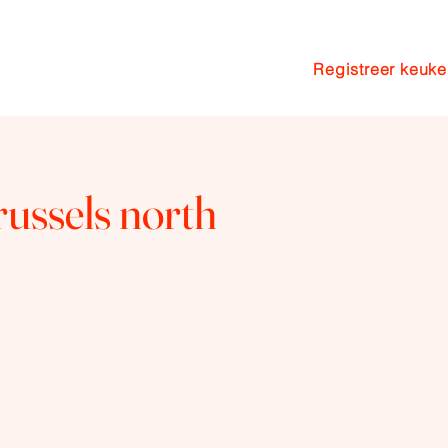
Registreer keuk
n
Pakketten
Coaching
Blog
russels north