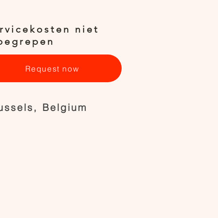
rvicekosten niet
begrepen
Request now
ussels, Belgium