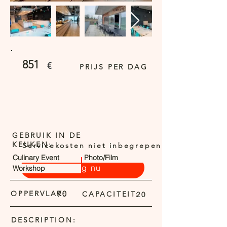
851
€
PRIJS PER DAG
GEBRUIK IN DE
KEUKEN:
Servicekosten niet inbegrepen
Culinary Event
Photo/Film
Vraag nu
Workshop
OPPERVLAK:
90
CAPACITEIT:
20
DESCRIPTION: