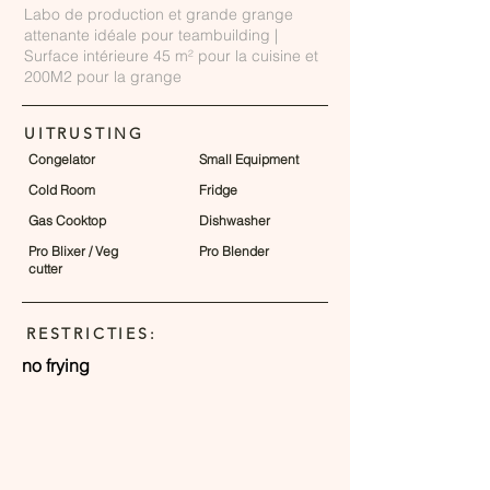
Labo de production et grande grange
attenante idéale pour teambuilding |
Surface intérieure 45 m² pour la cuisine et
200M2 pour la grange
UITRUSTING
Congelator
Small Equipment
Cold Room
Fridge
Gas Cooktop
Dishwasher
Pro Blixer / Veg
Pro Blender
cutter
RESTRICTIES:
no frying