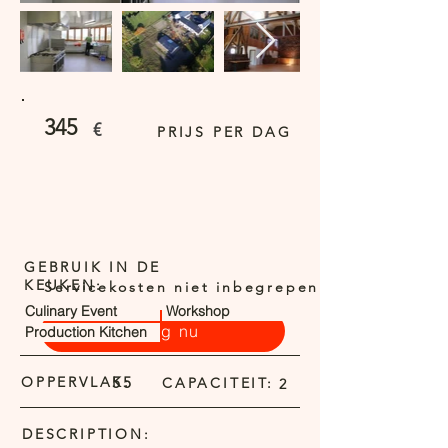
345
€
PRIJS PER DAG
GEBRUIK IN DE
KEUKEN:
Servicekosten niet inbegrepen
Culinary Event
Workshop
Vraag nu
Production Kitchen
OPPERVLAK:
55
CAPACITEIT:
2
DESCRIPTION: