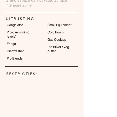
Grand espace de stockage. Surface
intérieure 20 m²
UITRUSTING
Congelator
Small Equipment
Pro-oven (min 6
Cold Room
levels)
Gas Cooktop
Fridge
Pro Blixer / Veg
Dishwasher
cutter
Pro Blender
RESTRICTIES: