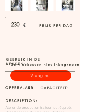
230
€
PRIJS PER DAG
GEBRUIK IN DE
KEUKEN:
Servicekosten niet inbegrepen
Vraag nu
OPPERVLAK:
40
CAPACITEIT:
DESCRIPTION:
Atelier de production traiteur tout équipé.