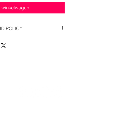
n winkelwagen
ND POLICY
d refund of this service, when