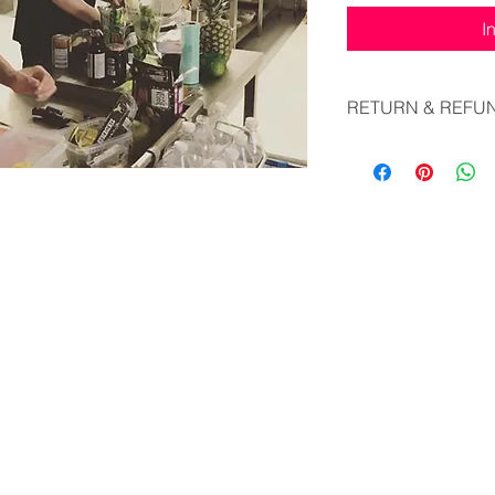
I
RETURN & REFU
There is no return an
booked
HOST
GENERAL INFO
List your kitchen
Over ons
Our SDG
Algemene voorwaarden