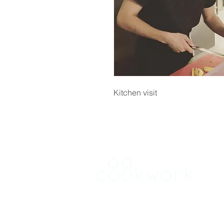
Kitchen visit
HUREN
Vind een keuken in Antwerpen
Vind een keuken Brussel