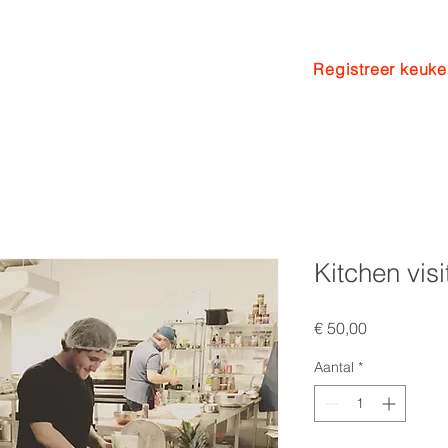
Registreer keuk
n
Pakketten
Coaching
Blog
Kitchen visi
Prijs
€ 50,00
Aantal
*