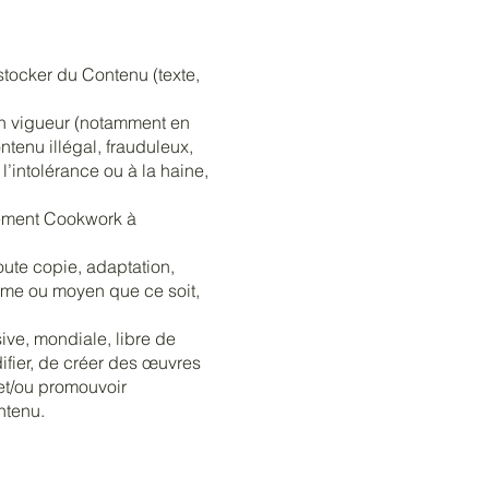
stocker du Contenu (texte,
en vigueur (notamment en
ontenu illégal, frauduleux,
l’intolérance ou à la haine,
tement Cookwork à
oute copie, adaptation,
orme ou moyen que ce soit,
ve, mondiale, libre de
difier, de créer des œuvres
 et/ou promouvoir
ntenu.