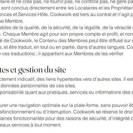
aire et ne crée pas, ne fournit pas, ne contrôle pas, ne gère 
 sont conclus directement entre les Locataires et les Propriétair
ces et Services Hôte. Cookwork est tiers au contrat et n’agit 
ue Membre.
es de la qualité, de la sécurité, de la légalité, de la véracité 
 Chaque Membre agit pour son propre compte et profit, et non
ité de Cookwork, le Contenu des Membres peut être diffusé sur d
s, et être traduit, en tout ou en partie, dans d’autres langues. 
e ces traductions ; il appartient aux Membres de les vérifier.
es et gestion du site
ictement indicatif, des liens hypertextes vers d’autres sites. Il e
s données personnelles de ces sites.
ponsabilité quant aux pratiques, services ou informations des 
rer une navigation optimale sur la plate-forme, sans pouvoir ê
sfonctionnement ou d’interruption. Cookwork se réserve le droit 
taines fonctionnalités pour des raisons de sécurité, d’intégrité
veaux services à tout moment.