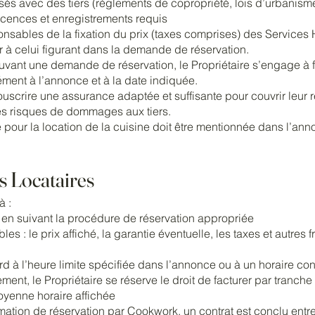
s avec des tiers (règlements de copropriété, lois d’urbanisme, 
 licences et enregistrements requis
onsables de la fixation du prix (taxes comprises) des Services
 à celui figurant dans la demande de réservation.
vant une demande de réservation, le Propriétaire s’engage à fo
ment à l’annonce et à la date indiquée.
ouscrire une assurance adaptée et suffisante pour couvrir leur r
les risques de dommages aux tiers.
pour la location de la cuisine doit être mentionnée dans l’ann
s Locataires
à :
 en suivant la procédure de réservation appropriée
les : le prix affiché, la garantie éventuelle, les taxes et autres f
tard à l’heure limite spécifiée dans l’annonce ou à un horaire
nt, le Propriétaire se réserve le droit de facturer par tranche 
oyenne horaire affichée
ation de réservation par Cookwork, un contrat est conclu entre 