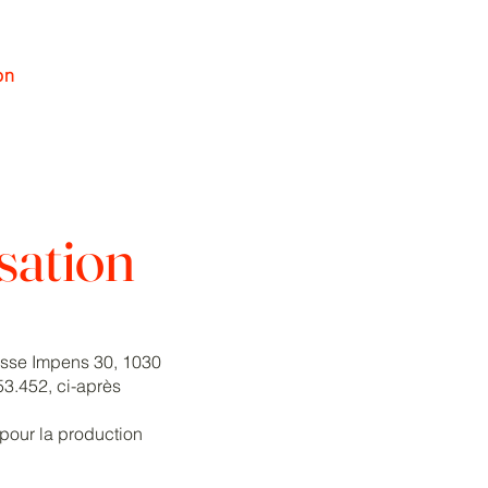
on
Se connecter
isation
Josse Impens 30, 1030
53.452, ci-après
 pour la production