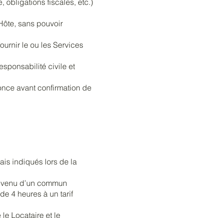
obligations fiscales, etc.)
 Hôte, sans pouvoir
urnir le ou les Services
esponsabilité civile et
once avant confirmation de
rais indiqués lors de la
 convenu d’un commun
de 4 heures à un tarif
le Locataire et le