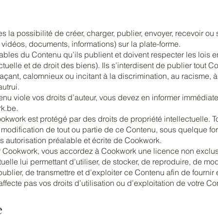
la possibilité de créer, charger, publier, envoyer, recevoir ou 
vidéos, documents, informations) sur la plate-forme.
les du Contenu qu’ils publient et doivent respecter les lois 
tuelle et de droit des biens). Ils s’interdisent de publier tout C
çant, calomnieux ou incitant à la discrimination, au racisme, à 
utrui.
nu viole vos droits d’auteur, vous devez en informer immédia
k.be.
kwork est protégé par des droits de propriété intellectuelle. T
 modification de tout ou partie de ce Contenu, sous quelque f
ns autorisation préalable et écrite de Cookwork.
r Cookwork, vous accordez à Cookwork une licence non exclusi
tuelle lui permettant d’utiliser, de stocker, de reproduire, de mo
publier, de transmettre et d’exploiter ce Contenu afin de fournir
ffecte pas vos droits d’utilisation ou d’exploitation de votre Co
e