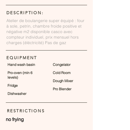
DESCRIPTION:
Atelier de boulangerie super équipé : four
à sole, petrin, chambre froide positive et
négative m2 disponible casco avec
compteur individuel, prix mensuel hors
charges (éléctricité) Pas de gaz
EQUIPMENT
Hand wash basin
Congelator
Pro-oven (min 6
Cold Room
levels)
Dough Mixer
Fridge
Pro Blender
Dishwasher
RESTRICTIONS
no frying