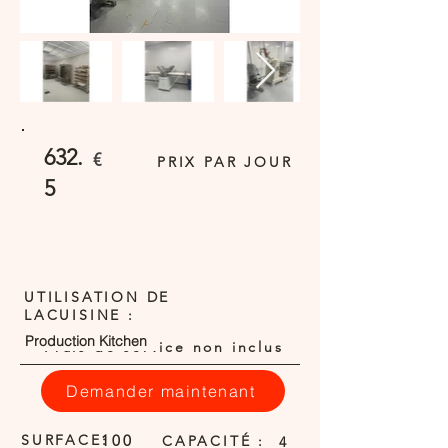
632.
€
PRIX PAR JOUR
5
UTILISATION DE
LACUISINE :
Production Kitchen
Frais de service non inclus
Demander maintenant
SURFACE:
100
CAPACITÉ :
4