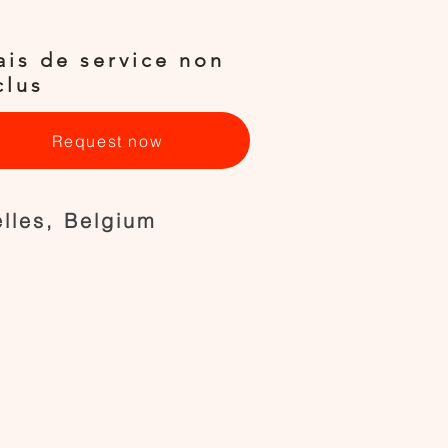
ais de service non
clus
Request now
elles, Belgium