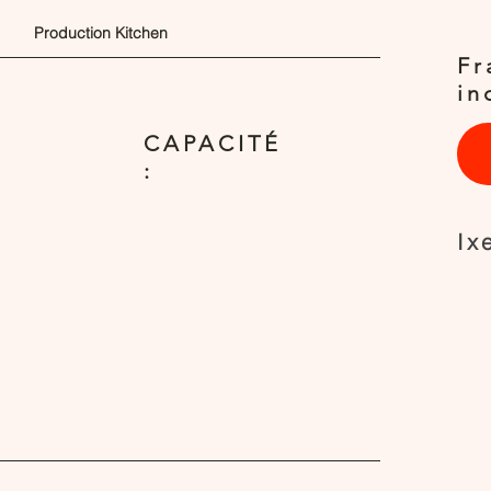
Production Kitchen
Fr
in
CAPACITÉ
:
Ix