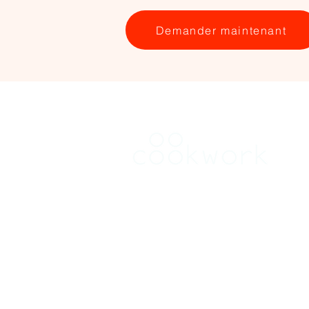
Demander maintenant
RENT
Find a kitchen in Brussels
Find a kitchen in Flanders
Find a kitchen in Wallonia