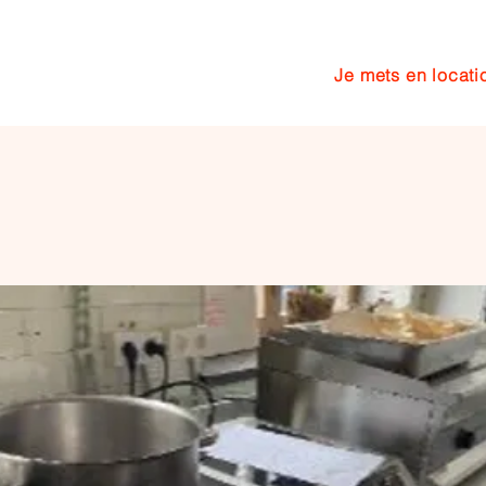
Je mets en locati
cuisine
Services
More