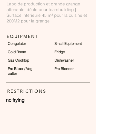
Labo de production et grande grange
attenante idéale pour teambuilding |
Surface intérieure 45 m² pour la cuisine et
200M2 pour la grange
EQUIPMENT
Congelator
Small Equipment
Cold Room
Fridge
Gas Cooktop
Dishwasher
Pro Blixer / Veg
Pro Blender
cutter
RESTRICTIONS
no frying