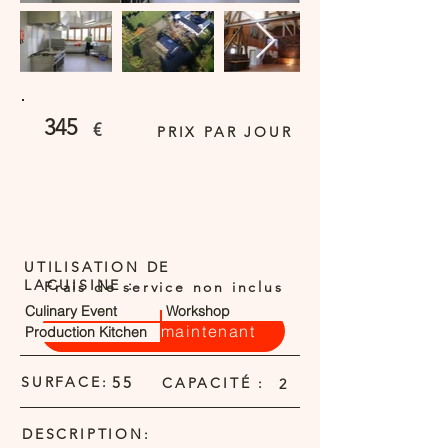
345
€
PRIX PAR JOUR
UTILISATION DE
LACUISINE :
Frais de service non inclus
Culinary Event
Workshop
Demander maintenant
Production Kitchen
SURFACE:
55
CAPACITÉ :
2
DESCRIPTION: