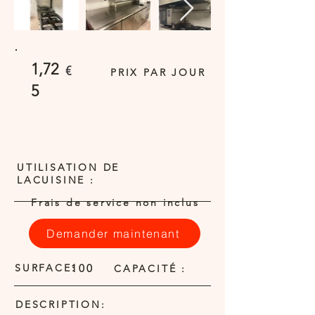
1,72
€
PRIX PAR JOUR
5
UTILISATION DE
LACUISINE :
Frais de service non inclus
Demander maintenant
SURFACE:
100
CAPACITÉ :
DESCRIPTION: