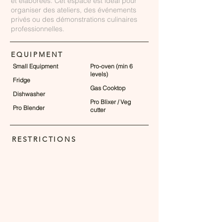
et élaborées. Cet espace est idéal pour
organiser des ateliers, des événements
privés ou des démonstrations culinaires
professionnelles.
EQUIPMENT
Small Equipment
Pro-oven (min 6
levels)
Fridge
Gas Cooktop
Dishwasher
Pro Blixer / Veg
Pro Blender
cutter
RESTRICTIONS