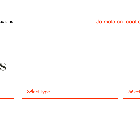
Je mets en locati
cuisine
Services
More
s