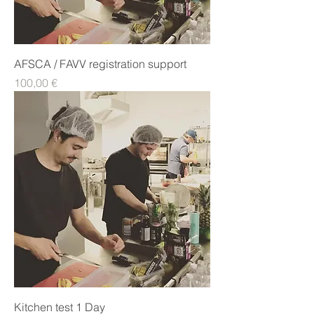
AFSCA / FAVV registration support
Prix
100,00 €
Kitchen test 1 Day