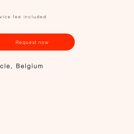
vice fee included
Request now
cle, Belgium