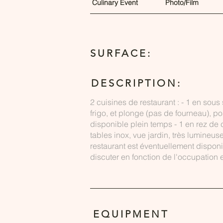
Culinary Event
Photo/Film
SURFACE:
DESCRIPTION:
2 cuisines de restaurant : - 1 en sou
frigo, et plonge (pas de fourneau), p
disponible plein temps - 1 en rez de 
tables inox, vue jardin, très lumineu
restaurant est éventuellement dispon
discuter en fonction de l'occupation et
EQUIPMENT