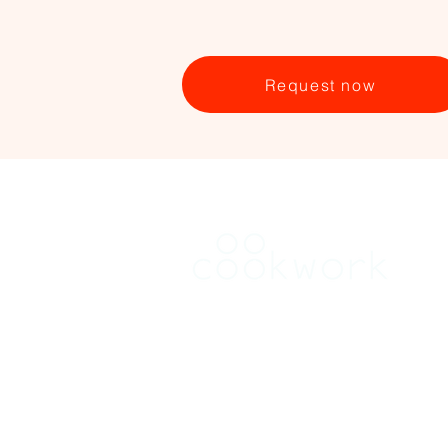
Request now
RENT
Find a kitchen in Brussels
Find a kitchen in Flanders
Find a kitchen in Wallonia