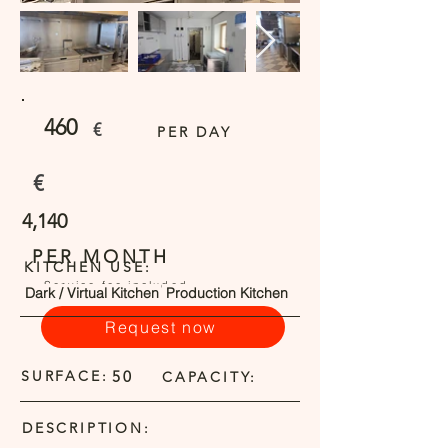
460
€
PER DAY
€
4,140
PER MONTH
KITCHEN USE:
Service fee included
Dark / Virtual Kitchen
Production Kitchen
Request now
SURFACE:
50
CAPACITY:
DESCRIPTION: